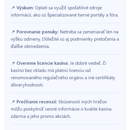
📌
Výskum:
Oplatí sa využiť spoľahlivé zdroje
informácií, ako sú špecializované herné portály a fóra.
📌
Porovnanie ponuky:
Netreba sa zameriavať len na
výšku odmeny. Dôležité sú aj podmienky pretočenia a
ďalšie obmedzenia.
📌
Overenie licencie kasína:
Je dobré vedieť, či
kasíno bez vkladu má platnú licenciu od
renomovaného regulačného orgánu a iné certifikáty
dôveryhodnosti.
📌
Prečítanie recenzií:
Skúsenosti iných hráčov
môžu poskytnúť cenné informácie o kvalite kasína
zdarma a jeho promo akciách.