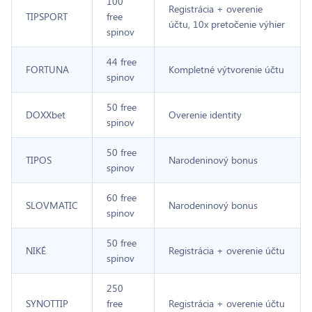
100
Registrácia + overenie
TIPSPORT
free
účtu, 10x pretočenie výhier
spinov
44 free
FORTUNA
Kompletné výtvorenie účtu
spinov
50 free
DOXXbet
Overenie identity
spinov
50 free
TIPOS
Narodeninový bonus
spinov
60 free
SLOVMATIC
Narodeninový bonus
spinov
50 free
NIKÉ
Registrácia + overenie účtu
spinov
250
SYNOTTIP
free
Registrácia + overenie účtu