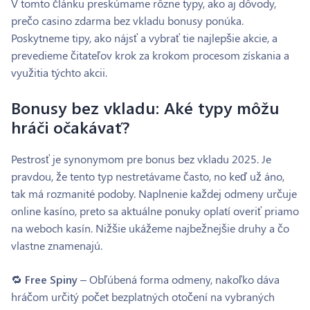
V tomto článku preskúmame rôzne typy, ako aj dôvody,
prečo casino zdarma bez vkladu bonusy ponúka.
Poskytneme tipy, ako nájsť a vybrať tie najlepšie akcie, a
prevedieme čitateľov krok za krokom procesom získania a
využitia týchto akcii.
Bonusy bez vkladu: Aké typy môžu
hráči očakávať?
Pestrosť je synonymom pre bonus bez vkladu 2025. Je
pravdou, že tento typ nestretávame často, no keď už áno,
tak má rozmanité podoby. Naplnenie každej odmeny určuje
online kasíno, preto sa aktuálne ponuky oplatí overiť priamo
na weboch kasín. Nižšie ukážeme najbežnejšie druhy a čo
vlastne znamenajú.
🔁
Free Spiny
– Obľúbená forma odmeny, nakoľko dáva
hráčom určitý počet bezplatných otočení na vybraných