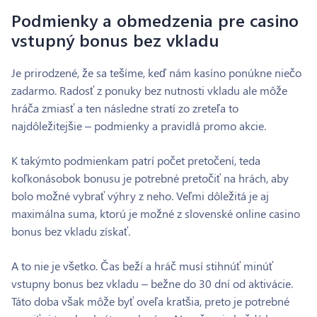
Podmienky a obmedzenia pre casino
vstupný bonus bez vkladu
Je prirodzené, že sa tešíme, keď nám kasíno ponúkne niečo
zadarmo. Radosť z ponuky bez nutnosti vkladu ale môže
hráča zmiasť a ten následne stratí zo zreteľa to
najdôležitejšie – podmienky a pravidlá promo akcie.
K takýmto podmienkam patrí počet pretočení, teda
koľkonásobok bonusu je potrebné pretočiť na hrách, aby
bolo možné vybrať výhry z neho. Veľmi dôležitá je aj
maximálna suma, ktorú je možné z slovenské online casino
bonus bez vkladu získať.
A to nie je všetko. Čas beží a hráč musí stihnúť minúť
vstupny bonus bez vkladu – bežne do 30 dní od aktivácie.
Táto doba však môže byť oveľa kratšia, preto je potrebné