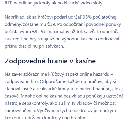
RTP, napríklad jackpoty alebo klasické video sloty.
Napríklad, ak sa hráčovi podarí udržať 95% počiatočnej
odmeny, zostane mu €19. Po odpočítaní pôvodnej ponuky
je čistá výhra €9. Pre maximálny úžitok sa však odporúča
sústrediť na hry s najnižšou výhodou kasína a dodržiavať
prísnu disciplínu pri stávkach.
Zodpovedné hranie v kasíne
Na záver zdôraznime kľúčový aspekt online hazardu –
zodpovednú hru. Odporúčame každému hráčovi, aby si
stanovil jasné a realistické limity, a to nielen finančné, ale aj
časové. Mnohé online kasína bez vkladu ponúkajú užitočné
nástroje sebakontroly, ako sú limity vkladov či možnosť
samovylúčenia. Využívanie týchto nástrojov je múdrym
krokom k udržaniu kontroly nad hraním.