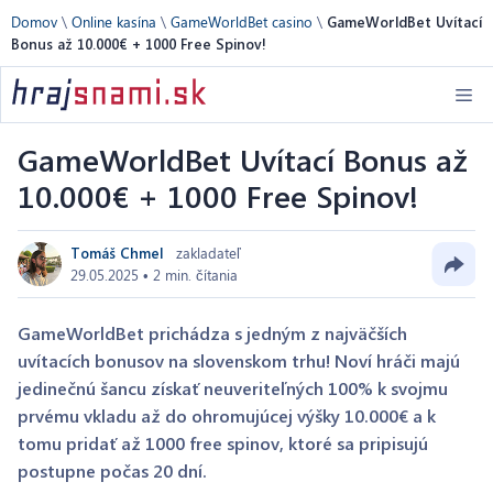
Skip
Domov
\
Online kasína
\
GameWorldBet casino
\
GameWorldBet Uvítací
to
Bonus až 10.000€ + 1000 Free Spinov!
content
Me
GameWorldBet Uvítací Bonus až
10.000€ + 1000 Free Spinov!
Tomáš Chmel
zakladateľ
29.05.2025 • 2 min. čítania
GameWorldBet prichádza s jedným z najväčších
uvítacích bonusov na slovenskom trhu! Noví hráči majú
jedinečnú šancu získať neuveriteľných 100% k svojmu
prvému vkladu až do ohromujúcej výšky 10.000€ a k
tomu pridať až 1000 free spinov, ktoré sa pripisujú
postupne počas 20 dní.