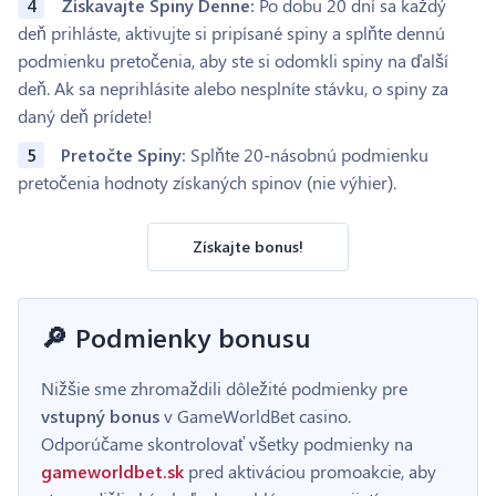
Získavajte Spiny Denne:
Po dobu 20 dní sa každý
deň prihláste, aktivujte si pripísané spiny a splňte dennú
podmienku pretočenia, aby ste si odomkli spiny na ďalší
deň. Ak sa neprihlásite alebo nesplníte stávku, o spiny za
daný deň prídete!
Pretočte Spiny:
Splňte 20-násobnú podmienku
pretočenia hodnoty získaných spinov (nie výhier).
Získajte bonus!
🔎 Podmienky bonusu
Nižšie sme zhromaždili dôležité podmienky pre
vstupný bonus
v GameWorldBet casino.
Odporúčame skontrolovať všetky podmienky na
gameworldbet.sk
pred aktiváciou promoakcie, aby