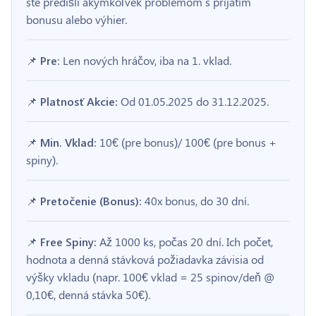
ste predišli akýmkoľvek problémom s prijatím
bonusu alebo výhier.
📌
Pre:
Len nových hráčov, iba na 1. vklad.
📌
Platnosť Akcie:
Od 01.05.2025 do 31.12.2025.
📌
Min. Vklad:
10€ (pre bonus)/ 100€ (pre bonus +
spiny).
📌
Pretočenie (Bonus):
40x bonus, do 30 dní.
📌
Free Spiny:
Až 1000 ks, počas 20 dní. Ich počet,
hodnota a denná stávková požiadavka závisia od
výšky vkladu (napr. 100€ vklad = 25 spinov/deň @
0,10€, denná stávka 50€).